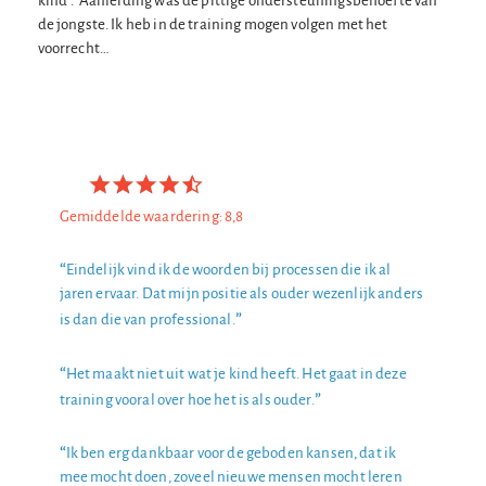
kind”. Aanleiding was de pittige ondersteuningsbehoefte van
de jongste. Ik heb in de training mogen volgen met het
voorrecht…
Gemiddelde waardering: 8,8
“
Eindelijk vind ik de woorden bij processen die ik al
jaren ervaar. Dat mijn positie als ouder wezenlijk anders
”
is dan die van professional.
“
Het maakt niet uit wat je kind heeft. Het gaat in deze
”
training vooral over hoe het is als ouder.
“
Ik ben erg dankbaar voor de geboden kansen, dat ik
mee mocht doen, zoveel nieuwe mensen mocht leren