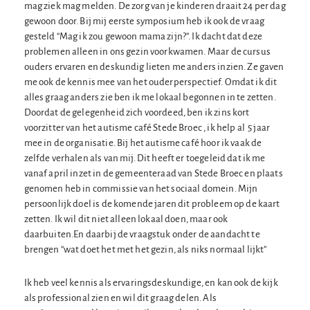
mag ziek mag melden. De zorg van je kinderen draait 24 per dag
gewoon door. Bij mij eerste symposium heb ik ook de vraag
gesteld “Mag ik zou gewoon mama zijn?”. Ik dacht dat deze
problemen alleen in ons gezin voorkwamen. Maar de cursus
ouders ervaren en deskundig lieten me anders inzien. Ze gaven
me ook de kennis mee van het ouderperspectief. Omdat ik dit
alles graag anders zie ben ik me lokaal begonnen in te zetten.
Doordat de gelegenheid zich voordeed, ben ik zins kort
voorzitter van het autisme café Stede Broec , ik help al 5 jaar
mee in de organisatie. Bij het autisme café hoor ik vaak de
zelfde verhalen als van mij. Dit heeft er toegeleid dat ik me
vanaf april inzet in de gemeenteraad van Stede Broec en plaats
genomen heb in commissie van het sociaal domein. Mijn
persoonlijk doel is de komende jaren dit probleem op de kaart
zetten. Ik wil dit niet alleen lokaal doen, maar ook
daarbuiten.En daarbij de vraagstuk onder de aandacht te
brengen “wat doet het met het gezin, als niks normaal lijkt”
Ik heb veel kennis als ervaringsdeskundige, en kan ook de kijk
als professional zien en wil dit graag delen. Als