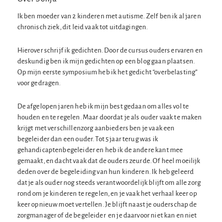
Ik ben moeder van 2 kinderen met autisme. Zelf ben ik al jaren
chronisch ziek, dit leid vaak tot uitdagingen.
Hierover schrijf ik gedichten. Door de cursus ouders ervaren en
deskundig ben ik mijn gedichten op een blog gaan plaatsen.
Op mijn eerste symposium heb ik het gedicht “overbelasting”
voor gedragen.
De afgelopen jaren heb ik mijn best gedaan om alles vol te
houden en te regelen. Maar doordat je als ouder vaak te maken
krijgt met verschillenzorg aanbieders ben je vaak een
begeleider dan een ouder. Tot 5 jaar terug was ik
gehandicaptenbegeleider en heb ik de andere kant mee
gemaakt, en dacht vaak dat de ouders zeurde. Of heel moeilijk
deden over de begeleiding van hun kinderen. Ik heb geleerd
dat je als ouder nog steeds verantwoordelijk blijft om alle zorg
rond om je kinderen te regelen, en je vaak het verhaal keer op
keer opnieuw moet vertellen. Je blijft naast je ouderschap de
zorgmanager of de begeleider en je daarvoor niet kan en niet