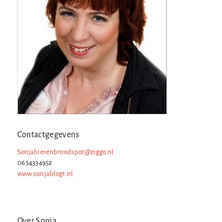
Contactgegevens
Sonjabierenbroodspot@ziggo.nl
06 54334952
www.sonjablogt.nl
Over Sonja