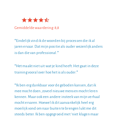
Gemiddelde waardering: 8,8
“
Eindelijk vind ik de woorden bij processen die ik al
jaren ervaar. Dat mijn positie als ouder wezenlijk anders
”
is dan die van professional.
“
Het maakt niet uit wat je kind heeft. Het gaat in deze
”
training vooral over hoe het is als ouder.
“
Ik ben erg dankbaar voor de geboden kansen, dat ik
mee mocht doen, zoveel nieuwe mensen mocht leren
kennen. Maar ook een andere insteek van mijn ver­haal
mocht ervaren. Hoewel ik dit aanvankelijk heel erg
moeilijk vond om naar buiten te brengen lukt me dit
steeds beter. Ik ben opgegroeid met ‘niet kla­gen maar